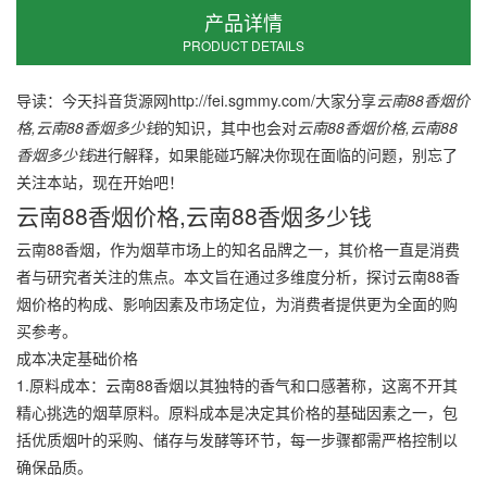
产品详情
PRODUCT DETAILS
导读：今天抖音货源网http://fei.sgmmy.com/大家分享
云南88香烟价
格,云南88香烟多少钱
的知识，其中也会对
云南88香烟价格,云南88
香烟多少钱
进行解释，如果能碰巧解决你现在面临的问题，别忘了
关注本站，现在开始吧！
云南88香烟价格,云南88香烟多少钱
云南88香烟，作为烟草市场上的知名品牌之一，其价格一直是消费
者与研究者关注的焦点。本文旨在通过多维度分析，探讨云南88香
烟价格的构成、影响因素及市场定位，为消费者提供更为全面的购
买参考。
成本决定基础价格
1.原料成本：云南88香烟以其独特的香气和口感著称，这离不开其
精心挑选的烟草原料。原料成本是决定其价格的基础因素之一，包
括优质烟叶的采购、储存与发酵等环节，每一步骤都需严格控制以
确保品质。