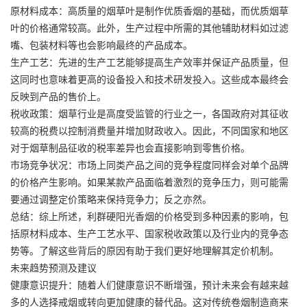
原材料成本：高质量的烟草叶是制作优质香烟的基础，而优质烟草
叶的价格通常较高。此外，生产过程中所需的其他辅助材料如过滤
嘴、包装材料等也会影响最终的产品成本。
生产工艺：先进的生产工艺能够提高生产效率并保证产品质量，但
这同时也意味着更高的设备投入和技术研发投入。这些成本最终会
反映到产品的售价上。
税收政策：烟草行业是高度受监管的行业之一，各国政府对其征收
较高的税费以控制消费量并增加财政收入。因此，不同国家和地区
对于烟草制品征收的税率差异也会直接影响到零售价格。
市场竞争状况：市场上同类产品之间的竞争程度同样会对单个品牌
的价格产生影响。如果某款产品面临着激烈的竞争压力，则可能需
要通过调整定价策略来保持竞争力；反之亦然。
总结：综上所述，利群硬阳光香烟的价格受到多种因素的影响，包
括原材料成本、生产工艺水平、国家税收政策以及行业内的竞争态
势等。了解这些背后的原因有助于我们更好地理解其定价机制。
未来趋势预测及建议
健康意识提升：随着人们健康意识不断增强，预计未来会有越来越
多的人选择戒烟或转向更加健康的替代品。这对传统卷烟制造商来