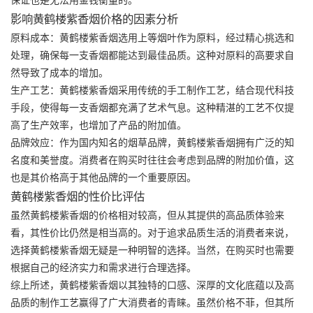
影响黄鹤楼紫香烟价格的因素分析
原料成本
：黄鹤楼紫香烟选用上等烟叶作为原料，经过精心挑选和
处理，确保每一支香烟都能达到最佳品质。这种对原料的高要求自
然导致了成本的增加。
生产工艺
：黄鹤楼紫香烟采用传统的手工制作工艺，结合现代科技
手段，使得每一支香烟都充满了艺术气息。这种精湛的工艺不仅提
高了生产效率，也增加了产品的附加值。
品牌效应
：作为国内知名的烟草品牌，黄鹤楼紫香烟拥有广泛的知
名度和美誉度。消费者在购买时往往会考虑到品牌的附加价值，这
也是其价格高于其他品牌的一个重要原因。
黄鹤楼紫香烟的性价比评估
虽然黄鹤楼紫香烟的价格相对较高，但从其提供的高品质体验来
看，其性价比仍然是相当高的。对于追求品质生活的消费者来说，
选择黄鹤楼紫香烟无疑是一种明智的选择。当然，在购买时也需要
根据自己的经济实力和需求进行合理选择。
综上所述，黄鹤楼紫香烟以其独特的口感、深厚的文化底蕴以及高
品质的制作工艺赢得了广大消费者的青睐。虽然价格不菲，但其所