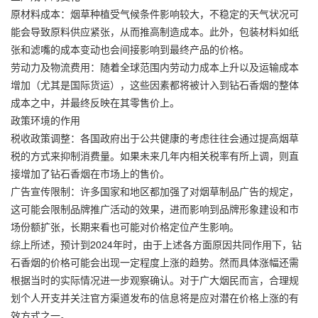
原材料成本：烟草种植受气候条件影响较大，不稳定的天气状况可
能会导致原料供应紧张，从而推高制造成本。此外，包装材料如纸
张和滤嘴的成本变动也会间接影响到最终产品的价格。
劳动力及物流费用：随着全球范围内劳动力成本上升以及运输成本
增加（尤其是国际货运），这些因素都将被计入到钻石香烟的整体
成本之中，并最终反映在其零售价上。
政策环境的作用
税收政策调整：各国政府出于公共健康的考虑往往会通过提高烟草
税的方式来抑制消费量。如果未来几年内相关税率有所上调，则直
接增加了钻石香烟在市场上的售价。
广告宣传限制：许多国家和地区都加强了对烟草制品广告的规定，
这可能会限制品牌推广活动的效果，进而影响到品牌形象建设和市
场份额扩张，长期来看也可能对价格定位产生影响。
综上所述，预计到2024年时，由于上述各方面原因共同作用下，钻
石香烟的价格可能会出现一定程度上涨的趋势。然而具体涨幅还需
根据当时的实际情况进一步观察确认。对于广大烟民而言，合理规
划个人开支并关注官方渠道发布的信息将是应对潜在价格上涨的有
效方式之一。