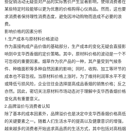
些促销活动无疑会对产品的实际售价产生显著影响，使得消费者在
某些特定时段能够以更为优惠的价格购得心仪商品。然而，这也要
求消费者保持理性消费态度，避免因冲动购物而造成不必要的浪
费。
影响价格的因素分析
1.生产成本与原材料价格波动
作为直接构成产品价值的基础部分，生产成本的变化无疑会直接影
响到中支华西香烟的定价策略。其中，原材料价格的波动是一个不
可忽视的重要因素。烟草作为农产品的一种，其产量受到气候条
件、种植面积等多种自然因素的影响；同时，收购、加工等环节的
成本也不容忽视。当原材料价格上涨时，为了维持利润率水平不变
或降低亏损风险，企业往往会选择提高成品香烟的销售价格；反之
亦然。因此，密切关注原材料市场动态对于理解中支华西香烟价格
变化具有重要意义。
2.品牌溢价与消费者认知
除了基本的成本因素外，品牌溢价也是决定中支华西香烟价格高低
的关键要素之一。随着人们生活水平的提高以及健康意识的增强，
越来越多的消费者开始追求高品质的生活方式，其中包括对高档烟