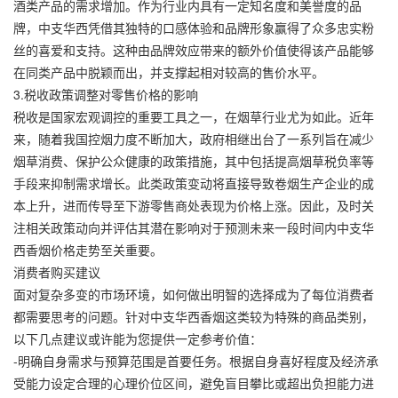
酒类产品的需求增加。作为行业内具有一定知名度和美誉度的品
牌，中支华西凭借其独特的口感体验和品牌形象赢得了众多忠实粉
丝的喜爱和支持。这种由品牌效应带来的额外价值使得该产品能够
在同类产品中脱颖而出，并支撑起相对较高的售价水平。
3.税收政策调整对零售价格的影响
税收是国家宏观调控的重要工具之一，在烟草行业尤为如此。近年
来，随着我国控烟力度不断加大，政府相继出台了一系列旨在减少
烟草消费、保护公众健康的政策措施，其中包括提高烟草税负率等
手段来抑制需求增长。此类政策变动将直接导致卷烟生产企业的成
本上升，进而传导至下游零售商处表现为价格上涨。因此，及时关
注相关政策动向并评估其潜在影响对于预测未来一段时间内中支华
西香烟价格走势至关重要。
消费者购买建议
面对复杂多变的市场环境，如何做出明智的选择成为了每位消费者
都需要思考的问题。针对中支华西香烟这类较为特殊的商品类别，
以下几点建议或许能为您提供一定参考价值：
-明确自身需求与预算范围是首要任务。根据自身喜好程度及经济承
受能力设定合理的心理价位区间，避免盲目攀比或超出负担能力进