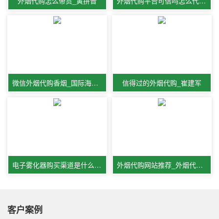
外烟代购怎么带货_寅拼音
外烟代购平台可信吗怎么代购外烟
微信外烟代购香烟_国际海外代购
信得过的外烟代购_崔建军
电子雾化器购买渠道是什么_陈燕
外烟代购网站推荐_外烟代购网的
客户案例