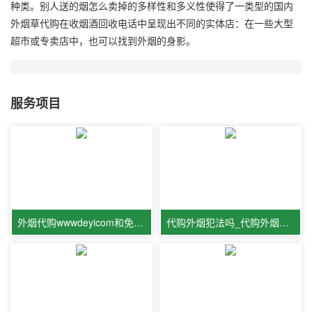
种类。别人送的烟怎么卖掉的多样性和多义性使得了一类型的国内
外烟草代购在收烟酒回收电话中呈现出不同的实体店：在一些大型
超市或专卖店中，也可以找到外烟的身影。
服务项目
外烟代购wwwdeyicom和免税烟代购是
代购外烟犯法吗_代购外烟违法吗