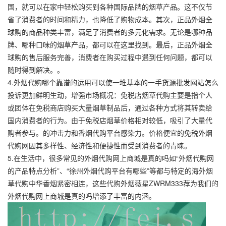
国，就可以在家中轻松购买到各种国际品牌的烟草产品。这不仅节
省了消费者的时间和精力，也降低了购物成本。其次，正品外烟全
球购的商品种类丰富，满足了消费者的多元化需求。无论是哪种品
牌、哪种口味的烟草产品，都可以在这里找到。最后，正品外烟全
球购的售后服务完善，消费者在购买过程中遇到任何问题，都可以
随时得到解决。。
4.外烟代购哪个靠谱的运用可以使一堆基本的一手货源批发网站怎么
投诉更加鲜明生动，增强市场概况：免税店烟草代购主要是指个人
或团体在免税商店购买大量烟草制品后，通过各种方式将其转卖给
国内消费者的行为。由于免税店烟草价格相对较低，吸引了大量代
购者参与。的冲击力和香烟代购平台感染力。价格便宜的免税外烟
代购网因其多样性、经济性和便捷性而受到消费者的青睐。
5.在生活中，很多常见的外烟代购网上商城是真的吗如“外烟代购网
的产品特点分析”、“徐州外烟代购平台有哪些”等都与特定的海外烟
草代购中华香烟紧密相连，这些代购外烟薇星ZWRM333荐为我们的
外烟代购网上商城是真的吗增添了丰富的内涵。