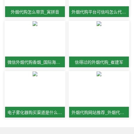
外烟代购怎么带货_寅拼音
外烟代购平台可信吗怎么代购外烟
微信外烟代购香烟_国际海外代购
信得过的外烟代购_崔建军
电子雾化器购买渠道是什么_陈燕
外烟代购网站推荐_外烟代购网的